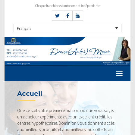
Chaque franchise est autonome et indépendante
Français
TAUX ACTU
 première maison ou que vous soyez
Nos taux sont toujours
menté avec un excellent crédit, les
fiers de pouvoir vous off
ires Dominion vous donnent accès
profitable. Jetez un co
its et aux meilleurs taux offerts au
la concurrence.